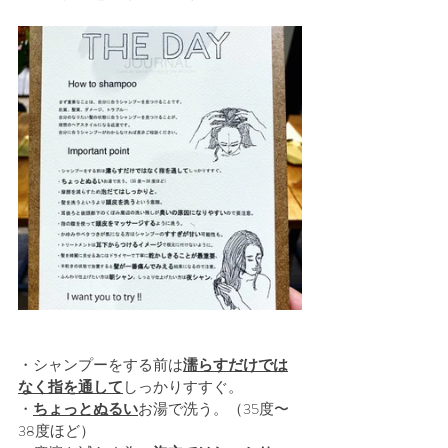
・シャンプーをする前は
濡らすだけでは
なく指を通して
しっかりすすぐ。
・
ちょっとぬるい
お湯で洗う。（35度〜
38度ほど）