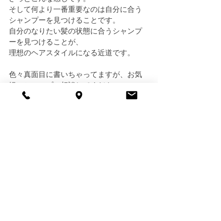
そして何より一番重要なのは自分に合う
シャンプーを見つけることです。
自分のなりたい髪の状態に合うシャンプ
ーを見つけることが、
理想のヘアスタイルになる近道です。
色々真面目に書いちゃってますが、お気
軽にシャンプー相談してください。
THE DAYにはオリジナルシャンプーも3種
類ご用意があるので、
めちゃくちゃ優秀シャンプーなので皆さ
ん是非使ってください。
学芸大学徒歩3分 美容室 THE DAY(ザデイ)  
www.the-day.net
03-6303-1339
info@the-day.net