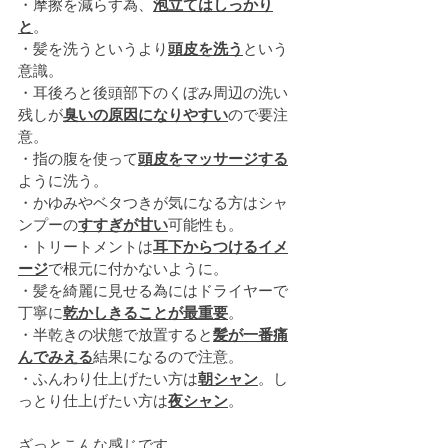
・摩擦を減らす為、
泡立てはしっかり
と
。
・髪を洗うというより
頭皮を洗う
という
意識。
・耳後ろと後頭部下のくぼみ周辺の洗い
残しが
臭いの原因になりやすい
ので要注
意。
・指の腹を使って
頭皮をマッサージする
ように洗う。
・かゆみやベタつきが気になる方はシャ
ンプーの
すすぎが甘い
可能性も。
・トリートメントは
耳下からつけるイメ
ージ
で根元に付かないように。
・髪を綺麗に見せる為にはドライヤーで
丁寧に
乾かしきることが最重要
。
・半乾きの状態で放置すると
髪が一番痛
んでみえる
結果になるので注意。
・ふんわり仕上げたい方は
朝シャン
。し
っとり仕上げたい方は
夜シャン
。
ざっとこんな感じです。