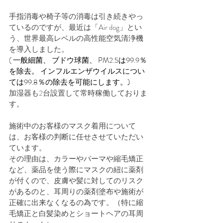
手指消毒や椅子等の消毒は引き続きやっ
ているのですが、最近は「Air dog」とい
う、世界最高レベルの高性能空気清浄機
を導入しました。
(
 一般細菌、 ブドウ球菌、 PM2.5は99.9％
を除去。 インフルエンザウイルスについ
ては99.8％の除去を可能にします。)
加湿器も2台設置して常時稼働しておりま
す。
施術中のお客様のマスク着用について
は、お客様の判断に任せさせていただい
ています。
その理由は、カラーやパーマや縮毛矯正
など、薬品を使う際にマスクの紐に薬剤
が付くので、皮膚や髪に対してのリスク
があるのと、耳周りの薬剤塗布や施術が
正確に出来なくなるの為です。（特に縮
毛矯正と白髪染めとショートヘアの耳周