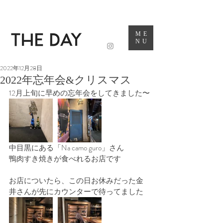
ME
NU
2022年12月28日
2022年忘年会&クリスマス
12月上旬に早めの忘年会をしてきました〜
中目黒にある「Na camo guro」さん
鴨肉すき焼きが食べれるお店です
お店についたら、この日お休みだった金
井さんが先にカウンターで待ってました