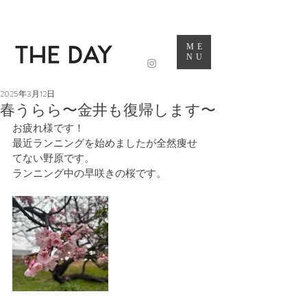
ME
NU
2025年3月12日
春うらら〜金井も復帰します〜
お疲れ様です！
最近ランニングを始めましたが全然痩せ
てない野原です。
ランニング中の早咲きの桜です。